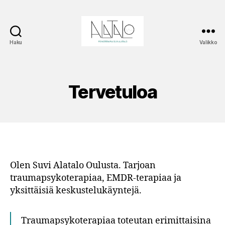
Haku
Valikko
Psykoterapia
Suvi
Alatalo
Tervetuloa
Olen Suvi Alatalo Oulusta. Tarjoan
traumapsykoterapiaa, EMDR-terapiaa ja
yksittäisiä keskustelukäyntejä.
Traumapsykoterapiaa toteutan erimittaisina